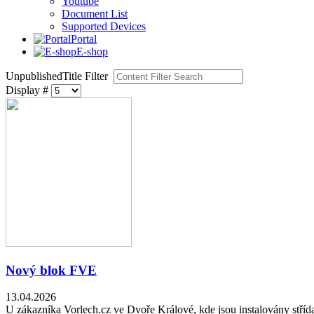
Youtube
Document List
Supported Devices
Portal
E-shop
Unpublished
Title Filter
Display #
Nový blok FVE
13.04.2026
U zákazníka Vorlech.cz ve Dvoře Králové, kde jsou instalovány střída