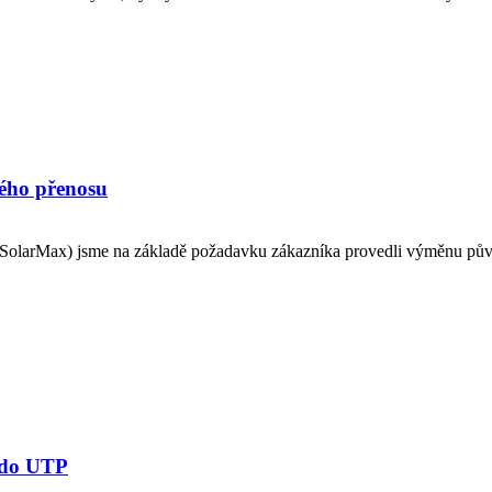
ého přenosu
i SolarMax) jsme na základě požadavku zákazníka provedli výměnu půvo
y do UTP