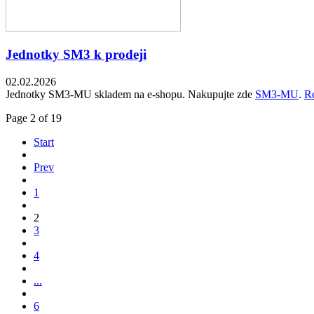
Jednotky SM3 k prodeji
02.02.2026
Jednotky SM3-MU skladem na e-shopu. Nakupujte zde
SM3-MU
.
Re
Page 2 of 19
Start
Prev
1
2
3
4
...
6