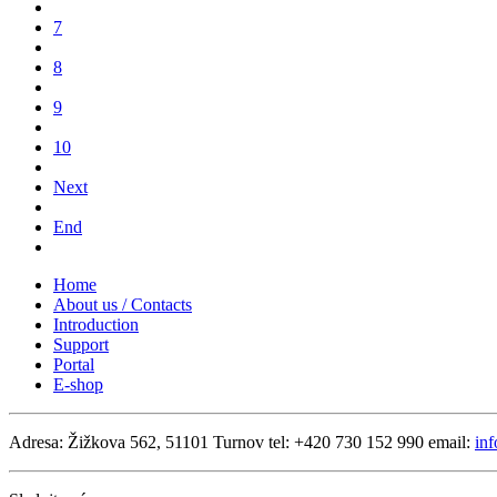
7
8
9
10
Next
End
Home
About us / Contacts
Introduction
Support
Portal
E-shop
Adresa: Žižkova 562, 51101 Turnov
tel: +420 730 152 990
email:
in