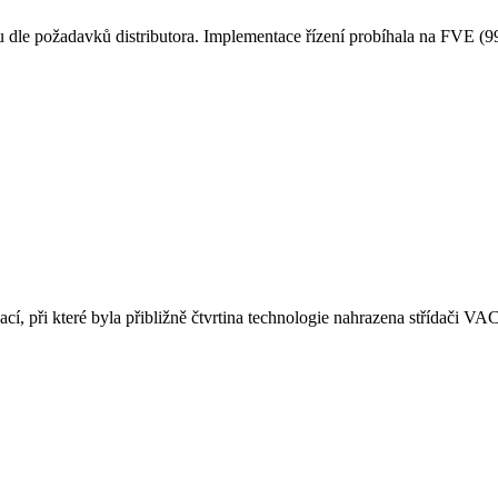
le požadavků distributora. Implementace řízení probíhala na FVE (99
 při které byla přibližně čtvrtina technologie nahrazena střídači VACO