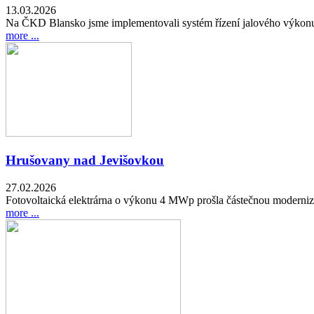
13.03.2026
Na ČKD Blansko jsme implementovali systém řízení jalového výkonu d
more ...
Hrušovany nad Jevišovkou
27.02.2026
Fotovoltaická elektrárna o výkonu 4 MWp prošla částečnou modernizací,
more ...