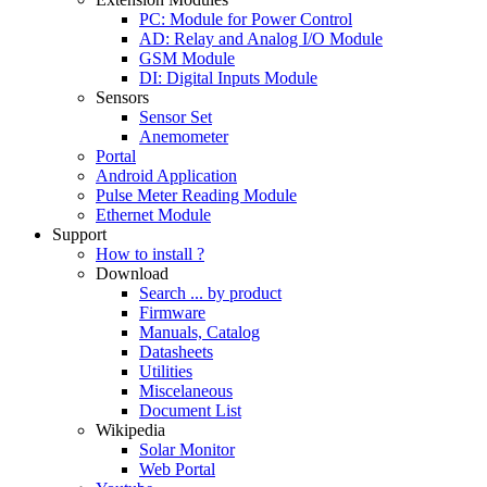
PC: Module for Power Control
AD: Relay and Analog I/O Module
GSM Module
DI: Digital Inputs Module
Sensors
Sensor Set
Anemometer
Portal
Android Application
Pulse Meter Reading Module
Ethernet Module
Support
How to install ?
Download
Search ... by product
Firmware
Manuals, Catalog
Datasheets
Utilities
Miscelaneous
Document List
Wikipedia
Solar Monitor
Web Portal